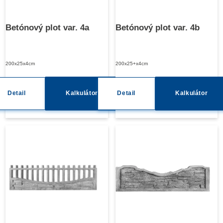
Betónový plot var. 4a
Betónový plot var. 4b
200x25x4cm
200x25+x4cm
Detail
Kalkulátor
Detail
Kalkulátor