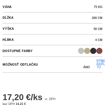
VÁHA
75
KG
DĹŽKA
200
CM
VÝŠKA
50
CM
HĹBKA
4
CM
DOSTUPNÉ FARBY
VÝB
ODTL
MOŽNOSŤ ODTLAČKU
ÁNO
TU
17,20 €/ks
vr. DPH
bez DPH
14,21 €