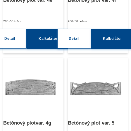
Betónový plot var. 4e
Betónový plot var. 4f
200x50+x4cm
200x50+x4cm
Detail
Kalkulátor
Detail
Kalkulátor
Betónový plotvar. 4g
Betónový plot var. 5