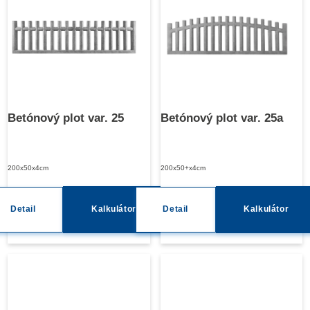
Betónový plot var. 25
Betónový plot var. 25a
200x50x4cm
200x50+x4cm
Detail
Kalkulátor
Detail
Kalkulátor