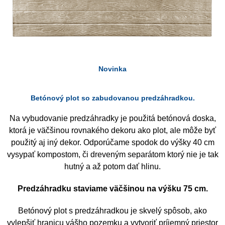
Novinka
Betónový plot so zabudovanou predzáhradkou.
Na vybudovanie predzáhradky je použitá betónová doska,
ktorá je väčšinou rovnakého dekoru ako plot, ale môže byť
použitý aj iný dekor. Odporúčame spodok do výšky 40 cm
vysypať kompostom, či dreveným separátom ktorý nie je tak
hutný a až potom dať hlinu.
Predzáhradku staviame väčšinou na výšku 75 cm.
Betónový plot s predzáhradkou je skvelý spôsob, ako
vylepšiť hranicu vášho pozemku a vytvoriť príjemný priestor