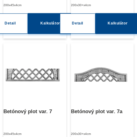
200x45x4cm
200x30+x4cm
Detail
Kalkulátor
Detail
Kalkulátor
Betónový plot var. 7
Betónový plot var. 7a
200x45x4cm
200x30+x4cm