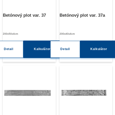
Betónový plot var. 37
Betónový plot var. 37a
200x50x4cm
200x40x4cm
Detail
Kalkulátor
Detail
Kalkulátor