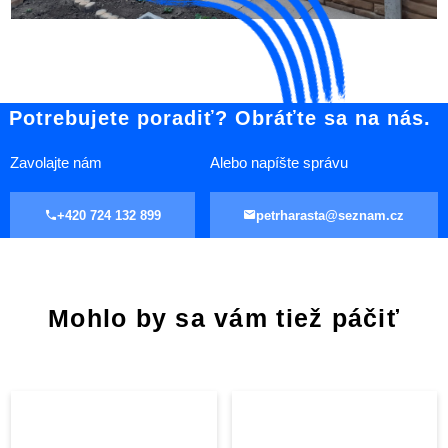
Potrebujete poradiť? Obráťte sa na nás.
Zavolajte nám
Alebo napíšte správu
+420 724 132 899
petrharasta@seznam.cz
Mohlo by sa vám tiež páčiť