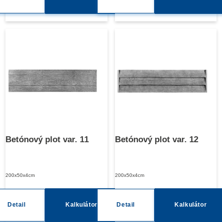
Betónový plot var. 11
Betónový plot var. 12
200x50x4cm
200x50x4cm
Detail
Kalkulátor
Detail
Kalkulátor