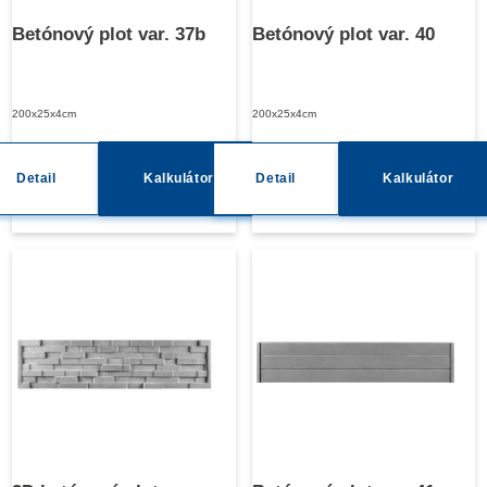
Betónový plot var. 37b
Betónový plot var. 40
200x25x4cm
200x25x4cm
Detail
Kalkulátor
Detail
Kalkulátor