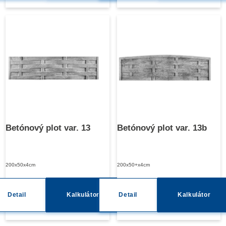
Betónový plot var. 13
Betónový plot var. 13b
200x50x4cm
200x50+x4cm
Detail
Kalkulátor
Detail
Kalkulátor