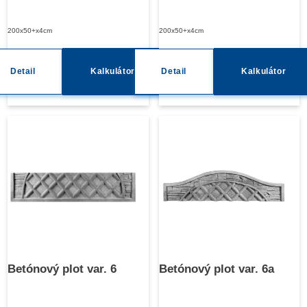
200x50+x4cm
200x50+x4cm
Detail
Kalkulátor
Detail
Kalkulátor
Betónový plot var. 6
Betónový plot var. 6a