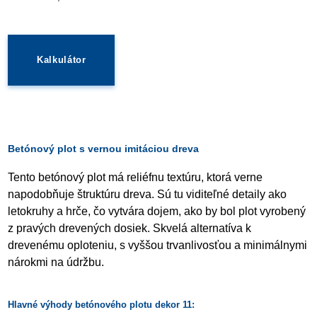
Kalkulátor
Betónový plot s vernou imitáciou dreva
Tento betónový plot má reliéfnu textúru, ktorá verne
napodobňuje štruktúru dreva. Sú tu viditeľné detaily ako
letokruhy a hrče, čo vytvára dojem, ako by bol plot vyrobený
z pravých drevených dosiek. Skvelá alternatíva k
drevenému oploteniu, s vyššou trvanlivosťou a minimálnymi
nárokmi na údržbu.
Hlavné výhody betónového plotu dekor 11: