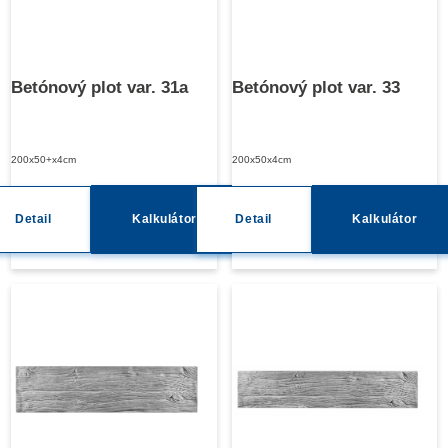
Betónový plot var. 31a
Betónový plot var. 33
200x50+x4cm
200x50x4cm
Detail
Kalkulátor
Detail
Kalkulátor