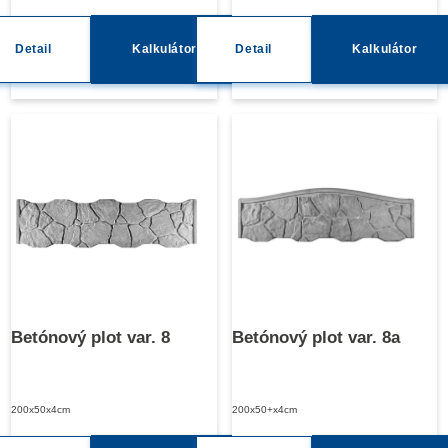
Detail
Kalkulátor
Detail
Kalkulátor
Betónový plot var. 8
Betónový plot var. 8a
200x50x4cm
200x50+x4cm