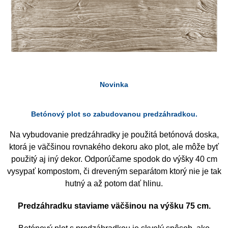
Novinka
Betónový plot so zabudovanou predzáhradkou.
Na vybudovanie predzáhradky je použitá betónová doska,
ktorá je väčšinou rovnakého dekoru ako plot, ale môže byť
použitý aj iný dekor. Odporúčame spodok do výšky 40 cm
vysypať kompostom, či dreveným separátom ktorý nie je tak
hutný a až potom dať hlinu.
Predzáhradku staviame väčšinou na výšku 75 cm.