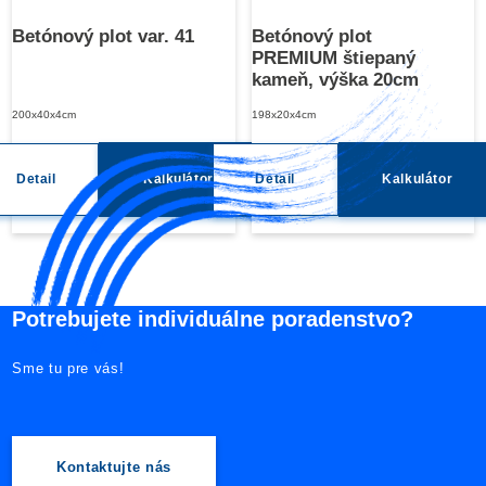
Betónový plot var. 41
Betónový plot
PREMIUM štiepaný
kameň, výška 20cm
200x40x4cm
198x20x4cm
Detail
Kalkulátor
Detail
Kalkulátor
Potrebujete individuálne poradenstvo?
Sme tu pre vás!
Kontaktujte nás