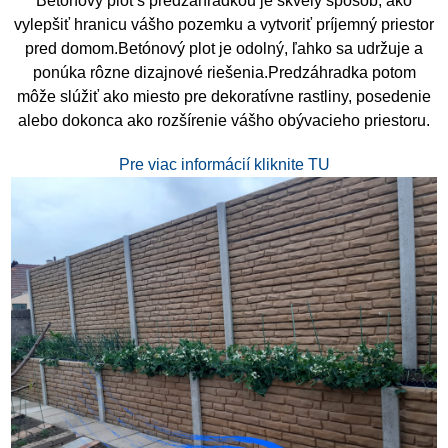
Betónový plot s predzáhradkou je skvelý spôsob, ako
vylepšiť hranicu vášho pozemku a vytvoriť príjemný priestor
pred domom.Betónový plot je odolný, ľahko sa udržuje a
ponúka rôzne dizajnové riešenia.Predzáhradka potom
môže slúžiť ako miesto pre dekoratívne rastliny, posedenie
alebo dokonca ako rozšírenie vášho obývacieho priestoru.
Pre viac informácií kliknite TU