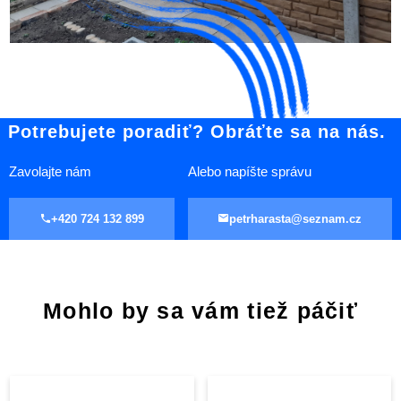
Potrebujete poradiť? Obráťte sa na nás.
Zavolajte nám
Alebo napíšte správu
+420 724 132 899
petrharasta@seznam.cz
Mohlo by sa vám tiež páčiť