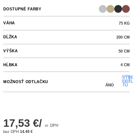
DOSTUPNÉ FARBY
VÁHA
75
KG
DĹŽKA
200
CM
VÝŠKA
50
CM
HĹBKA
4
CM
VÝB
ODTL
MOŽNOSŤ ODTLAČKU
ÁNO
TU
17,53 €/
vr. DPH
bez DPH
14,49 €