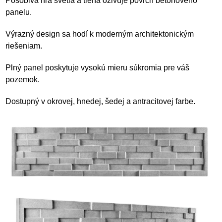
Pôsobivá hra svetla a tieňa oživuje povrch betónového
panelu.
Výrazný design sa hodí k moderným architektonickým
riešeniam.
Plný panel poskytuje vysokú mieru súkromia pre váš
pozemok.
Dostupný v okrovej, hnedej, šedej a antracitovej farbe.