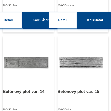
200x50x4cm
200x50+x4cm
Detail
Kalkulátor
Detail
Kalkulátor
Betónový plot var. 14
Betónový plot var. 15
200x50x4cm
200x50x4cm