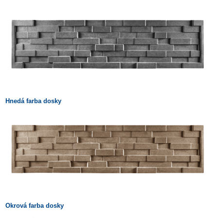
Hnedá farba dosky
Okrová farba dosky