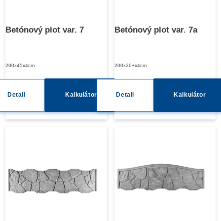
Betónový plot var. 7
Betónový plot var. 7a
200x45x4cm
200x30+x4cm
Detail
Kalkulátor
Detail
Kalkulátor