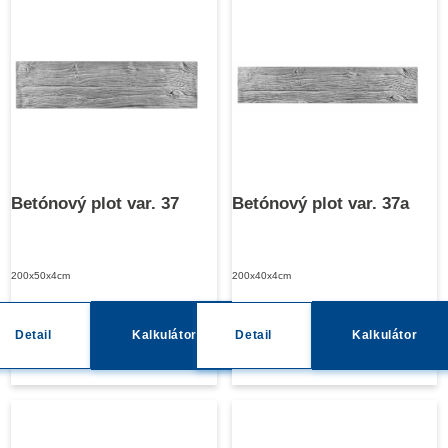
Betónový plot var. 37
Betónový plot var. 37a
200x50x4cm
200x40x4cm
Detail
Kalkulátor
Detail
Kalkulátor