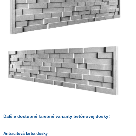
Ďalšie dostupné farebné varianty betónovej dosky:
Antracitová farba dosky