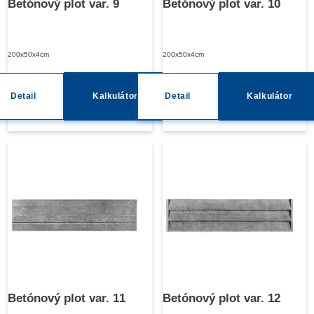
Betónový plot var. 9
Betónový plot var. 10
200x50x4cm
200x50x4cm
Detail
Kalkulátor
Detail
Kalkulátor
Betónový plot var. 11
Betónový plot var. 12