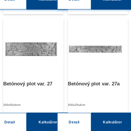
Betónový plot var. 27
Betónový plot var. 27a
200x50x4cm
200x25x4cm
Detail
Kalkulátor
Detail
Kalkulátor