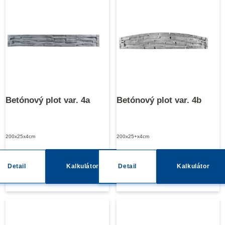
Betónový plot var. 4a
Betónový plot var. 4b
200x25x4cm
200x25+x4cm
Detail
Kalkulátor
Detail
Kalkulátor