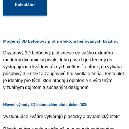
Kalkulátor
Moderný 3D betónový plot s efektom tieňovaných kvádrov
Dizajnový 3D betónový plot vnesie do vášho exteriéru
moderný dynamický prvok. Jeho povrch je členený do
vystupujúcich kvádrov rôznych veľkostí a hĺbok, čo vytvára
pôsobivý 3D efekt a zaujímavú hru svetla a tieňa. Tento plot
je ideálny pre tých, ktorí hľadajú oplotenie s výrazným
vizuálnym dojmom a súčasným designom.
Hlavné výhody 3D betónového plotu dekor 102:
Vystupujúce kvádre vytvárajú plastický a dynamický efekt.