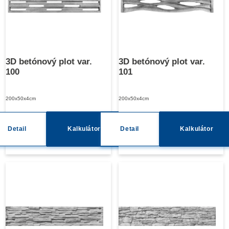
3D betónový plot var.
3D betónový plot var.
100
101
200x50x4cm
200x50x4cm
Detail
Kalkulátor
Detail
Kalkulátor