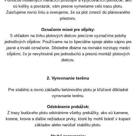
Pomocou moderných meracích prístrojov a vytyčovacích pomôcok, ako
sú kolíky a povrázok, vám presne vymeriame celú trasu plotu.
Zaisťujeme rovnú líniu a overujeme, že sa plot zmestí do plánovaného
priestoru.
Označenie miest pre stĺpiky:
S ohľadom na šírku plotových dielcov precízne vyznačíme polohy
jednotlivých stĺpikov. Používame na to špeciálne spreje alebo vápno pre
jasné a trvalé označenie. Dôsledne dbáme na rovnaké rozstupy medzi
stĺpikmi, čo je nevyhnutné pre jednoduchú a presnú montáž plotových
dielcov.
2. Vyrovnanie terénu
Pre stabilnú a rovnú základňu betónového plotu je kľúčové dôkladné
vyrovnanie terénu.
Odstránenie prekážok:
Z trasy budúceho plotu odstránime všetky prekážky, ako sú kamene,
korene, krovie a ďalšie nežiaduce prvky, ktoré by mohli brániť v kopaní
základov alebo narúšať stabilitu plotu.