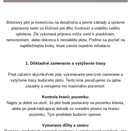
Betónový plot je investíciou na desaťročia a pevné základy a správne
pripravený terén sú kľúčové pre dlhú životnosť a stabilitu celého
oplotenia. Zle vykonaná príprava môže viesť k prasklinám,
nerovnostiam, alebo dokonca k nestabilite plotu. Poďme sa pozrieť na
najdôležitejšie kroky, ktoré zaistia úspešnú inštaláciu.
1. Dôkladné zameranie a vytýčenie trasy
Pred začatím akýchkoľvek prác vykonávame precízne zameranie a
vytýčenie trasy budúceho plotu. Tento krok považujeme za úplne
zásadný a venujeme mu maximálnu pozornosť.
Kontrola hraníc pozemku:
Najprv je dobré sa uistiť, že plot bude postavený na pozemku klienta,
alebo po predchádzajúcej dohode so susedmi priamo na hranici
pozemku. Tým predídete budúcim sporom.
Vymeranie dĺžky a smeru: