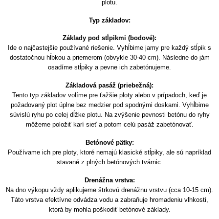
plotu.
Typ základov:
Základy pod stĺpikmi (bodové):
Ide o najčastejšie používané riešenie. Vyhĺbime jamy pre každý stĺpik s
dostatočnou hĺbkou a priemerom (obvykle 30-40 cm). Následne do jám
osadíme stĺpiky a pevne ich zabetónujeme.
Základová pasáž (priebežná):
Tento typ základov volíme pre ťažšie ploty alebo v prípadoch, keď je
požadovaný plot úplne bez medzier pod spodnými doskami. Vyhĺbime
súvislú ryhu po celej dĺžke plotu. Na zvýšenie pevnosti betónu do ryhy
môžeme položiť karí sieť a potom celú pasáž zabetónovať.
Betónové pätky:
Používame ich pre ploty, ktoré nemajú klasické stĺpiky, ale sú napríklad
stavané z plných betónových tvárnic.
Drenážna vrstva:
Na dno výkopu vždy aplikujeme štrkovú drenážnu vrstvu (cca 10-15 cm).
Táto vrstva efektívne odvádza vodu a zabraňuje hromadeniu vlhkosti,
ktorá by mohla poškodiť betónové základy.