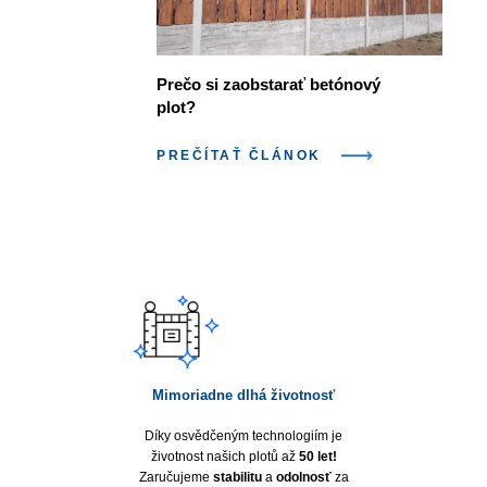
Prečo si zaobstarať betónový
plot?
PREČÍTAŤ ČLÁNOK
Mimoriadne dlhá životnosť
Díky osvědčeným technologiím je
životnost našich plotů až
50 let!
Zaručujeme
stabilitu
a
odolnosť
za