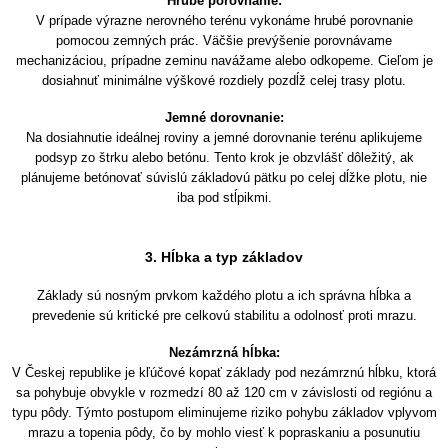
Hrubé porovnanie:
V prípade výrazne nerovného terénu vykonáme hrubé porovnanie
pomocou zemných prác. Väčšie prevýšenie porovnávame
mechanizáciou, prípadne zeminu navážame alebo odkopeme. Cieľom je
dosiahnuť minimálne výškové rozdiely pozdĺž celej trasy plotu.
Jemné dorovnanie:
Na dosiahnutie ideálnej roviny a jemné dorovnanie terénu aplikujeme
podsyp zo štrku alebo betónu. Tento krok je obzvlášť dôležitý, ak
plánujeme betónovať súvislú základovú pätku po celej dĺžke plotu, nie
iba pod stĺpikmi.
3. Hĺbka a typ základov
Základy sú nosným prvkom každého plotu a ich správna hĺbka a
prevedenie sú kritické pre celkovú stabilitu a odolnosť proti mrazu.
Nezámrzná hĺbka:
V Českej republike je kľúčové kopať základy pod nezámrznú hĺbku, ktorá
sa pohybuje obvykle v rozmedzí 80 až 120 cm v závislosti od regiónu a
typu pôdy. Týmto postupom eliminujeme riziko pohybu základov vplyvom
mrazu a topenia pôdy, čo by mohlo viesť k popraskaniu a posunutiu