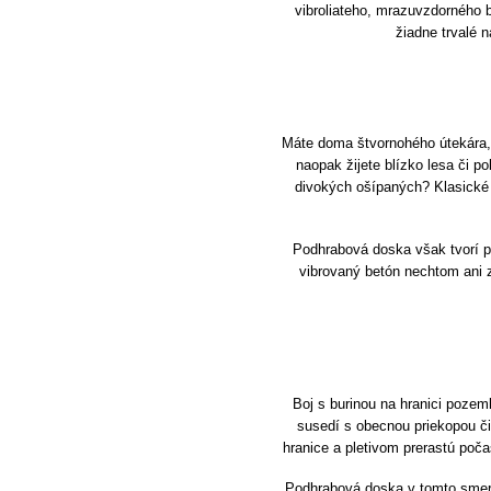
vibroliateho, mrazuvzdorného 
žiadne trvalé 
Máte doma štvornohého útekára, 
naopak žijete blízko lesa či p
divokých ošípaných? Klasické 
Podhrabová doska však tvorí p
vibrovaný betón nechtom ani 
Boj s burinou na hranici pozemk
susedí s obecnou priekopou či
hranice a pletivom prerastú poča
Podhrabová doska v tomto smere 