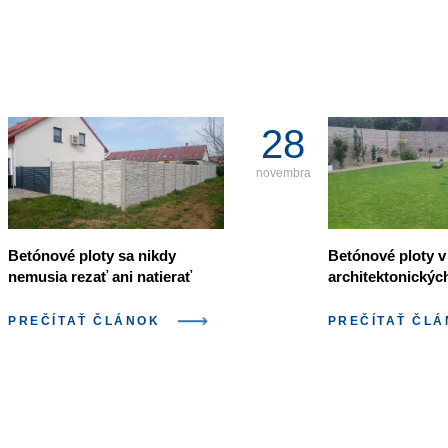
28
novembra
Betónové ploty sa nikdy
Betónové ploty v
nemusia rezať ani natierať
architektonickýc
PREČÍTAŤ ČLÁNOK
PREČÍTAŤ ČL