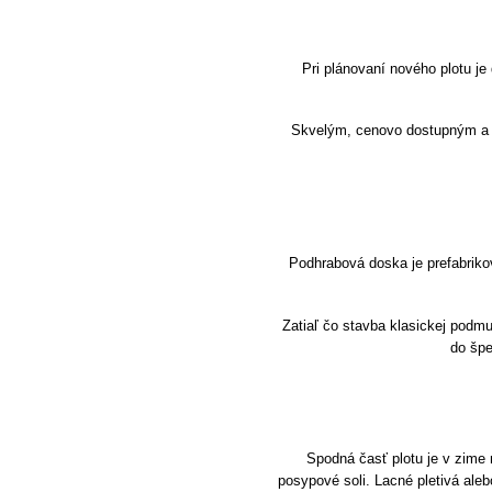
Pri plánovaní nového plotu je
Skvelým, cenovo dostupným a p
Podhrabová doska je prefabrikov
Zatiaľ čo stavba klasickej podm
do špe
Spodná časť plotu je v zime 
posypové soli. Lacné pletivá ale