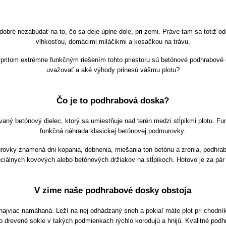
 dobré nezabúdať na to, čo sa deje úplne dole, pri zemi. Práve tam sa totiž od
vlhkosťou, domácimi miláčikmi a kosačkou na trávu.
ritom extrémne funkčným riešením tohto priestoru sú betónové podhrabové d
uvažovať a aké výhody prinesú vášmu plotu?
Čo je to podhrabová doska?
aný betónový dielec, ktorý sa umiestňuje nad terén medzi stĺpikmi plotu. Fu
funkčná náhrada klasickej betónovej podmurovky.
urovky znamená dni kopania, debnenia, miešania ton betónu a zrenia, podhr
ciálnych kovových alebo betónových držiakov na stĺpikoch. Hotovo je za pár
V zime naše podhrabové dosky obstoja
najviac namáhaná. Leží na nej odhádzaný sneh a pokiaľ máte plot pri chodníku
bo drevené sokle v takých podmienkach rýchlo korodujú a hnijú. Kvalitné po