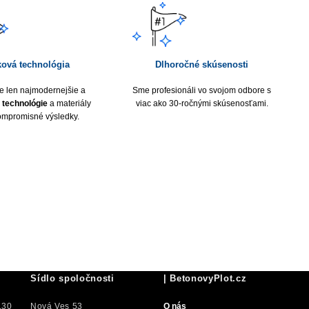
ková technológia
Dlhoročné skúsenosti
 len najmodernejšie a
Sme profesionáli vo svojom odbore s
technológie
a materiály
viac ako 30-ročnými skúsenosťami.
ompromisné výsledky.
Sídlo spoločnosti
| BetonovyPlot.cz
.30
Nová Ves 53
O nás