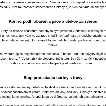
betónu s minimálnou nasiakavosťou. Sneh ani mráz ich nepoškodí a soľná br
následky. Plot tak zostáva stopercentne funkčný aj v tých najtvrdších zimný
Koniec podhrabávania psov a útekov za zverou
ktorý sa dokáže podhrabať pod obyčajným pletivom v priebehu niekoľkých mi
olí a nechcete, aby vám na záhradu chodili nevítaní hostia v podobe cudzích 
pletivo alebo drevený plot zvieratá ľahko nadvihnú alebo podhrabou, pretože
mäkká.
re zvieratá úplne neprekonateľnú mechanickú bariéru. Ani ten najvytrvalejší
zubom preraziť. Vy tak získate stopercentnú istotu, že váš maznáčik nespôs
záhony aj sliepky zostanú v bezpečí pred predátormi zvonku.
Stop prerastaniu buriny a trávy
u je často nekonečný príbeh – obzvlášť v situácii, keď sused svoj trávnik prí
 neobhospodarovaným poľom. Náletové dreviny, bodliaky, žihľavy a plazivé č
s jedinej jarnej sezóny. Akonáhle sa do drôtov raz vpletú, ich odstraňovanie 
funguje ako dokonale nepriestupný štít a jasná deliaca čiara. Burina nemá