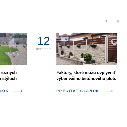
12
decembra
 rôznych
Faktory, ktoré môžu ovplyvniť
h štýloch
výber vášho betónového plotu
ÁNOK
PREČÍTAŤ ČLÁNOK