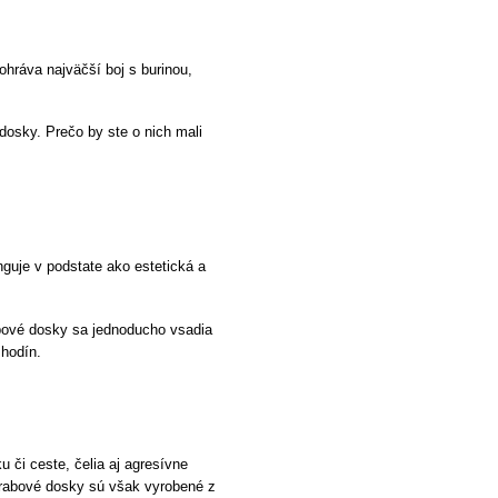
ohráva najväčší boj s burinou,
osky. Prečo by ste o nich mali
nguje v podstate ako estetická a
abové dosky sa jednoducho vsadia
 hodín.
 či ceste, čelia aj agresívne
dhrabové dosky sú však vyrobené z