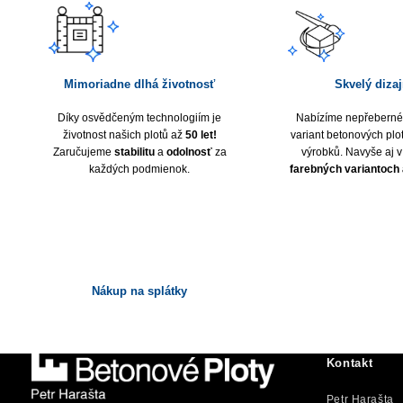
Mimoriadne dlhá životnosť
Skvelý diza
Díky osvědčeným technologiím je
Nabízíme nepřeberné
životnost našich plotů až
50 let!
variant betonových plot
Zaručujeme
stabilitu
a
odolnosť
za
výrobků. Navyše aj v
každých podmienok.
farebných variantoch
Nákup na splátky
Kontakt
Petr Harašta