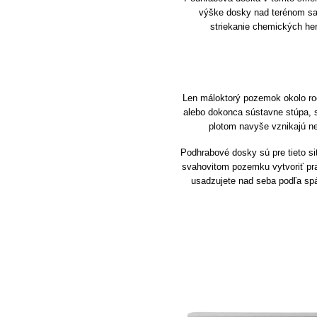
výške dosky nad terénom sa 
striekanie chemických her
Len máloktorý pozemok okolo rod
alebo dokonca sústavne stúpa, 
plotom navyše vznikajú n
Podhrabové dosky sú pre tieto s
svahovitom pozemku vytvoriť pra
usadzujete nad seba podľa spá