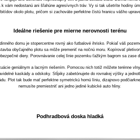
k vám nedostanú ani šľahúne agresívnych tráv. Vy si tak ušetríte hodiny úmor
bitídov okolo plotu, pričom si zachováte perfektne čistú hranicu vášho uprav
Ideálne riešenie pre mierne nerovnosti terénu
inného domu je stopercentne rovný ako futbalové ihrisko. Pokiaľ váš pozem
stavba obyčajného plotu sa môže premeniť na nočnú moru. Kopírovať pletivom
ebezpečné diery. Porovnávanie celej línie pozemku ťažkým bagrom sa zase d
ituácie geniálnym a lacným riešením. Pomocou nich totiž môžete terénne vlny
videlné kaskády a odskoky. Stĺpiky zabetónujete do rovnakej výšky a jednot
du. Plot tak bude mať perfektne symetrickú hornú líniu, dizajnovo podčiarkne
nemusíte premiestniť ani jedno jediné kubické auto hliny.
Podhradbová doska hladká