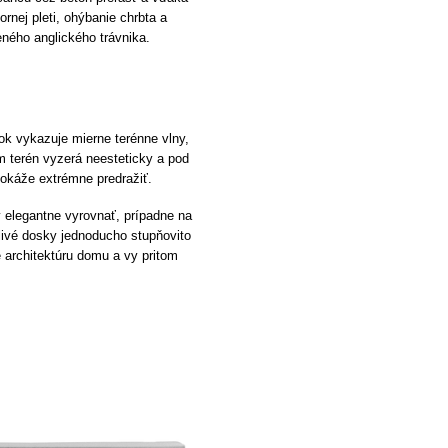
nej pleti, ohýbanie chrbta a
eného anglického trávnika.
ok vykazuje mierne terénne vlny,
 terén vyzerá neesteticky a pod
okáže extrémne predražiť.
 elegantne vyrovnať, prípadne na
livé dosky jednoducho stupňovito
 architektúru domu a vy pritom