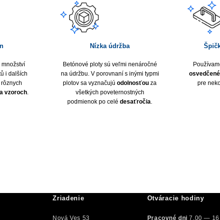
jn
Nízka údržba
Špič
 množství
Betónové ploty sú veľmi nenáročné
Používame
ů i dalších
na údržbu. V porovnaní s inými typmi
osvedčené 
 rôznych
plotov sa vyznačujú
odolnosťou
za
pre nek
 a vzoroch
.
všetkých poveternostných
podmienok po celé
desaťročia
.
Zriadenie
Otváracie hodiny
Nová Ves 53
Pracovné dni
7.00 — 16