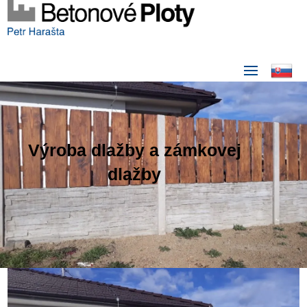
Výroba dlažby a zámkovej
dlažby