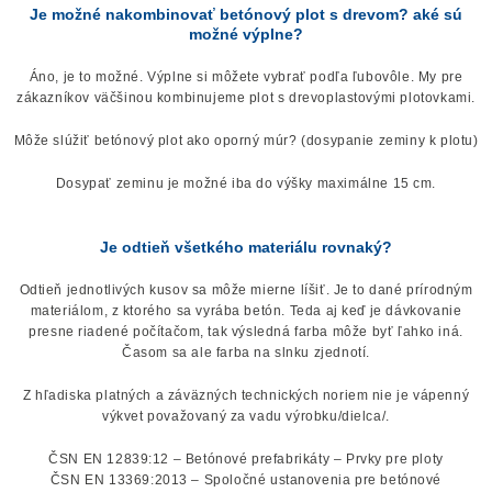
Je možné nakombinovať betónový plot s drevom? aké sú
možné výplne?
Áno, je to možné. Výplne si môžete vybrať podľa ľubovôle. My pre
zákazníkov väčšinou kombinujeme plot s drevoplastovými plotovkami.
Môže slúžiť betónový plot ako oporný múr? (dosypanie zeminy k plotu)
Dosypať zeminu je možné iba do výšky maximálne 15 cm.
Je odtieň všetkého materiálu rovnaký?
Odtieň jednotlivých kusov sa môže mierne líšiť. Je to dané prírodným
materiálom, z ktorého sa vyrába betón. Teda aj keď je dávkovanie
presne riadené počítačom, tak výsledná farba môže byť ľahko iná.
Časom sa ale farba na slnku zjednotí.
Z hľadiska platných a záväzných technických noriem nie je vápenný
výkvet považovaný za vadu výrobku/dielca/.
ČSN EN 12839:12 – Betónové prefabrikáty – Prvky pre ploty
ČSN EN 13369:2013 – Spoločné ustanovenia pre betónové