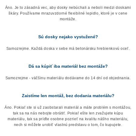
Áno. Je to zásadná vec, aby dosky nebúchali a neboli medzi doskami
škáry. Používame mrazuvzdorné flexibilné lepidlo, ktoré je v cene
montáže.
Sú dosky nejako vystužené?
Samozrejme. Každá doska v sebe má betonársku hrebienkovú oceľ.
Dá sa kúpiť iba materiál bez montáže?
Samozrejme - väčšinu materiálu dodávame do 14 dní od objednania.
Zaistíme len montáž, bez dodania materiálu?
Áno. Pokiaľ ste si už zaobstarali materiál a máte problém s montážou,
tak sa na nás nebojte obrátiť. Pokiaľ ešte len zvažujete kúpu
materiálu, tak sa príďte osobne pozrieť na kvalitu nášho materiálu,
nech si môžete urobiť vlastnú predstavu o tom, čo kupujete.