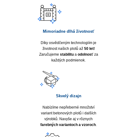
Mimoriadne dlhá životnosť
Díky osvědčeným technologiím je
životnost našich plotů až
50 let!
Zaručujeme
stabilitu
a
odolnosť
za
každých podmienok.
Skvelý dizajn
Nabízíme nepřeberné množství
variant betonových plotů i dalších
výrobků. Navyše aj v rôznych
farebných variantoch a vzoroch
.