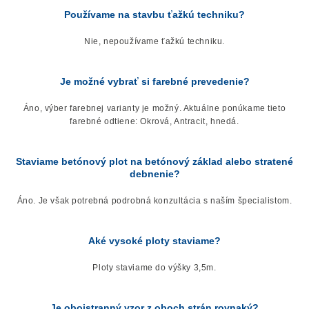
Používame na stavbu ťažkú ​​techniku?
Nie, nepoužívame ťažkú ​​techniku.
Je možné vybrať si farebné prevedenie?
Áno, výber farebnej varianty je možný. Aktuálne ponúkame tieto
farebné odtiene: Okrová, Antracit, hnedá.
Staviame betónový plot na betónový základ alebo stratené
debnenie?
Áno. Je však potrebná podrobná konzultácia s naším špecialistom.
Aké vysoké ploty staviame?
Ploty staviame do výšky 3,5m.
Je obojstranný vzor z oboch strán rovnaký?