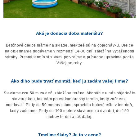
Aká je dodacia doba materiálu?
Betónové dielce máme na sklade, niektoré sú na objednávku. Dielce
na objednanie dodávame v rozmedzí 14-30 dní, záleží na vyťaženosti
výroby. Presný termín si s Vami potvrdíme a prípadne upravíme podľa
Vašej potreby.
Ako dlho bude trvať montáž, keď ju zadám vašej firme?
Staviame cca 50 m za deň, záleží na teréne. Akonáhle u nás objednáte
stavbu plotu, tak Vám potvrdíme presný termín, kedy začneme
montovať. Ploty do 50 metrov máme spravidla hotové ešte v ten deň,
kedy začneme. Ploty do 100 metrov staviame za dva dni, do 150
metrov tri dni a tak ďalej.
Tmelíme škáry? Je to v cene?