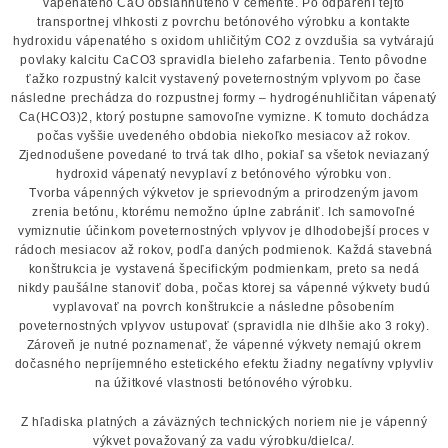
vápenatého CaO obsiahnutého v cemente. Po odparení tejto
transportnej vlhkosti z povrchu betónového výrobku a kontakte
hydroxidu vápenatého s oxidom uhličitým CO2 z ovzdušia sa vytvárajú
povlaky kalcitu CaCO3 spravidla bieleho zafarbenia. Tento pôvodne
ťažko rozpustný kalcit vystavený poveternostným vplyvom po čase
následne prechádza do rozpustnej formy – hydrogénuhličitan vápenatý
Ca(HCO3)2, ktorý postupne samovoľne vymizne. K tomuto dochádza
počas vyššie uvedeného obdobia niekoľko mesiacov až rokov.
Zjednodušene povedané to trvá tak dlho, pokiaľ sa všetok neviazaný
hydroxid vápenatý nevyplaví z betónového výrobku von.
Tvorba vápenných výkvetov je sprievodným a prirodzeným javom
zrenia betónu, ktorému nemožno úplne zabrániť. Ich samovoľné
vymiznutie účinkom poveternostných vplyvov je dlhodobejší proces v
rádoch mesiacov až rokov, podľa daných podmienok. Každá stavebná
konštrukcia je vystavená špecifickým podmienkam, preto sa nedá
nikdy paušálne stanoviť doba, počas ktorej sa vápenné výkvety budú
vyplavovať na povrch konštrukcie a následne pôsobením
poveternostných vplyvov ustupovať (spravidla nie dlhšie ako 3 roky).
Zároveň je nutné poznamenať, že vápenné výkvety nemajú okrem
dočasného nepríjemného estetického efektu žiadny negatívny vplyvliv
na úžitkové vlastnosti betónového výrobku.
Z hľadiska platných a záväzných technických noriem nie je vápenný
výkvet považovaný za vadu výrobku/dielca/.