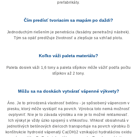
prefabrikáty.
Čím predísť tvoriacim sa mapám po daždi?
Jednoduchým riešením je penetrácia (fasádny penetračný nástrek).
Tým sa opäť predlžuje životnosť a zlepšuje sa vzhľad plotu.
Koľko váži paleta materiálu?
Paleta dosiek váži 1,6 tony a paleta stĺpikov môže vážiť podľa počtu
stĺpikov až 2 tony.
Môžu sa na doskách vytvárať vápenné výkvety?
Áno. Je to prirodzená vlastnosť betónu - je spôsobený vápencom v
piesku, ktorý môže vystúpiť na povrch. Výrobca toto nemá možnosť
ovplyvniť. Nie je to závada výrobku a nie je to možné reklamovať.
Ich výskyt je vždy úzko spojený s vlhkosťou. Vlhkosť obsiahnutá v
jednotlivých betónových dielcoch transportuje na povrch výrobku či
konštrukcie hydroxid vápenatý Ca(OH)2 vznikajúci hydratáciou oxidu